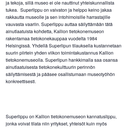
ja tekoja, sillä museo ei ole nauttinut yhteiskunnallista
tukea. Superlippu on vaivaton ja helppo keino jakaa
rakkautta museolle ja sen intohimoisille harrastajille
vauvasta vaariin. Superlippu auttaa säilyttämään tätä
ainutlaatuista kohdetta, Kallion tietokonemuseon
rakentamaa tietokonekauppaa vuodelta 1984
Helsingissä. Yhdellä Superlipun tilauksella kustannetaan
suurin piirtein yhden viikon toimintakustannus Kallion
tietokonemuseolla. Superlipun hankkimalla saa osansa
ainutlaatuisesta tietokonekulttuurin perinnön
säilyttämisestä ja pääsee osallistumaan museotyöhön
konkreettisesti.
Superlippu on Kallion tietokonemuseon kannatuslippu,
jonka voivat tilata niin yritykset, yhteisöt kuin myös