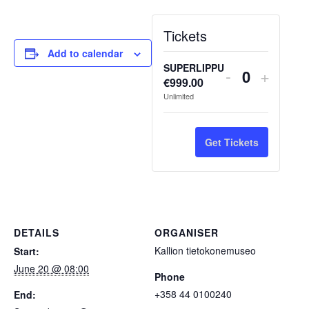
Tickets
Add to calendar
SUPERLIPPU
Decrease
Increa
-
+
€
999.00
Q
ticket
ticket
Unlimited
u
quantity
quanti
a
n
for
for
Get Tickets
t
SUPERLIP
SUPE
i
t
y
DETAILS
ORGANISER
Kallion tietokonemuseo
Start:
June 20 @ 08:00
Phone
+358 44 0100240
End: