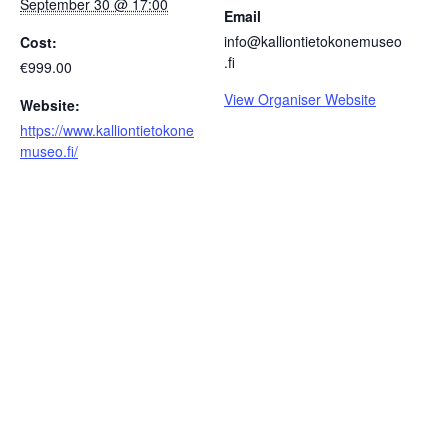
September 30 @ 17:00
Email
info@kalliontietokonemuseo
Cost:
.fi
€999.00
View Organiser Website
Website:
https://www.kalliontietokone
museo.fi/