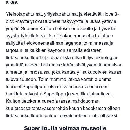
tukea.
Yleisötapahtumat, yritystapahtumat ja kiertävät I love 8-
bit® -näyttelyt ovat tuoneet näkyvyyttä ja uusia ystäviä
ympäri Suomen Kallion tietokonemuseolle ja hyvästä
syystä. Nimittäin Kallion tietokonemuseolla halutaan
säilyttää tietokonemaailman legendat toiminnassa ja
tarjota niitä kaikkien käyttöön samalla edistäen
tietokonekulttuuria ja osaamista mikä liittyy teknologian
ymmärtämiseen. Uskomme tähän sisältyvän täinomaista
tunnetta ja innostusta, joka kantaa yli sukupolvien kauas
tulevaisuuteen. Toimintamme jatkoa varten olemme
luoneet Superlipun, joka on voimassa vuoden sen
hankintapäivästä. Superlippu ja sen tilaajat auttavat
Kallion tietokonemuseota tässä mahdottoman
kuuloisessa tehtävässä: tehdä kauan kadoksissa olleen
tietokonekulttuurin paluu tulevaisuuteen mahdolliseksi!
Superlipulla voimaa museolle