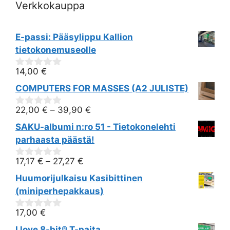
Verkkokauppa
E-passi: Pääsylippu Kallion
tietokonemuseolle
14,00
€
0
out
COMPUTERS FOR MASSES (A2 JULISTE)
of
5
22,00
€
–
39,90
€
0
out
SAKU-albumi n:ro 51 - Tietokonelehti
of
5
parhaasta päästä!
17,17
€
–
27,27
€
0
out
Huumorijulkaisu Kasibittinen
of
5
(miniperhepakkaus)
17,00
€
0
out
I love 8-bit® T-paita