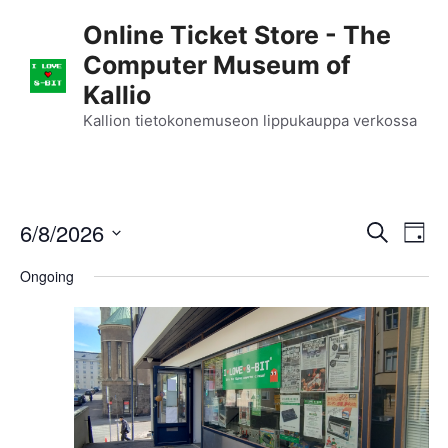
Skip
Online Ticket Store - The
to
Computer Museum of
content
Kallio
Kallion tietokonemuseon lippukauppa verkossa
E
6/8/2026
E
S
D
e
S
v
a
v
a
Ongoing
y
e
r
e
l
e
c
n
h
e
n
c
t
t
t
V
d
i
a