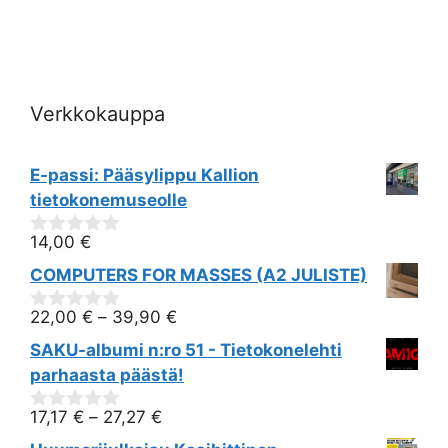
i
e
w
Verkkokauppa
s
N
E-passi: Pääsylippu Kallion
tietokonemuseolle
a
14,00
€
0
v
out
COMPUTERS FOR MASSES (A2 JULISTE)
of
i
5
22,00
€
–
39,90
€
0
g
out
SAKU-albumi n:ro 51 - Tietokonelehti
of
5
parhaasta päästä!
a
17,17
€
–
27,27
€
t
0
out