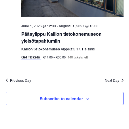
s
t
e
S
e
w
.
e
s
June 1, 2026 @ 12:00
-
August 31, 2027 @ 16:00
a
Pääsylippu Kallion tietokonemuseon
N
yleisötapahtumiin
a
r
Kallion tietokonemuseo
Alppikatu 17, Helsinki
v
Get Tickets
c
€14.00 – €30.00
140 tickets left
i
h
g
Previous Day
Next Day
a
a
t
n
Subscribe to calendar
i
d
o
V
n