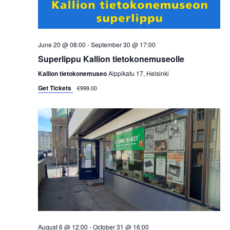
i
e
w
June 20 @ 08:00
-
September 30 @ 17:00
Superlippu Kallion tietokonemuseolle
s
Kallion tietokonemuseo
Alppikatu 17, Helsinki
N
Get Tickets
€999.00
a
v
i
g
a
t
August 6 @ 12:00
-
October 31 @ 16:00