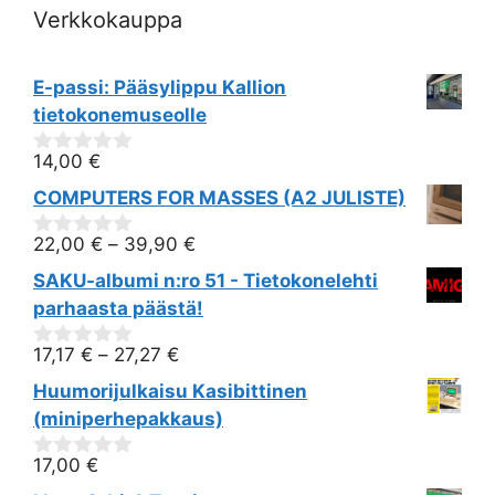
Verkkokauppa
E-passi: Pääsylippu Kallion
tietokonemuseolle
14,00
€
0
out
COMPUTERS FOR MASSES (A2 JULISTE)
of
5
22,00
€
–
39,90
€
0
out
SAKU-albumi n:ro 51 - Tietokonelehti
of
5
parhaasta päästä!
17,17
€
–
27,27
€
0
out
Huumorijulkaisu Kasibittinen
of
5
(miniperhepakkaus)
17,00
€
0
out