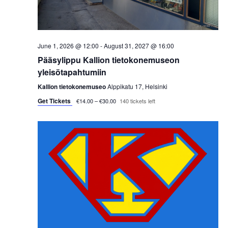
s
t
e
S
e
w
.
e
s
June 1, 2026 @ 12:00
-
August 31, 2027 @ 16:00
a
Pääsylippu Kallion tietokonemuseon
N
yleisötapahtumiin
a
r
Kallion tietokonemuseo
Alppikatu 17, Helsinki
v
Get Tickets
c
€14.00 – €30.00
140 tickets left
i
h
g
a
a
t
n
i
d
o
V
n