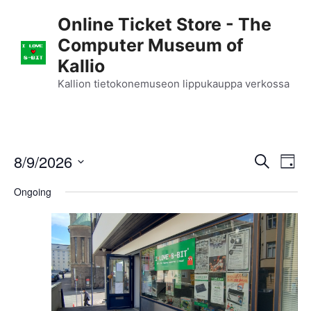
Skip
Online Ticket Store - The
to
Computer Museum of
content
Kallio
Kallion tietokonemuseon lippukauppa verkossa
E
8/9/2026
E
S
D
e
S
v
a
v
a
Ongoing
y
e
r
e
l
e
c
n
h
e
n
c
t
t
t
V
d
i
a