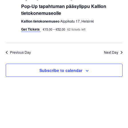
i
Pop-Up tapahtuman pääsylippu Kallion
tietokonemuseolle
o
Kallion tietokonemuseo
Alppikatu 17, Helsinki
n
Get Tickets
€15.00 – €52.00
62 tickets left
Previous Day
Next Day
Subscribe to calendar