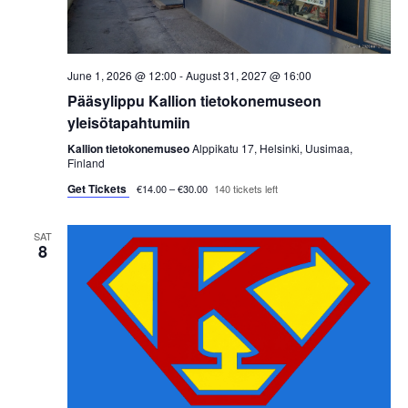
s
t
e
S
e
w
.
e
June 1, 2026 @ 12:00
-
August 31, 2027 @ 16:00
s
Pääsylippu Kallion tietokonemuseon
a
N
yleisötapahtumiin
a
r
Kallion tietokonemuseo
Alppikatu 17, Helsinki, Uusimaa,
Finland
v
c
Get Tickets
€14.00 – €30.00
140 tickets left
i
h
g
SAT
8
a
a
t
n
i
d
o
V
n