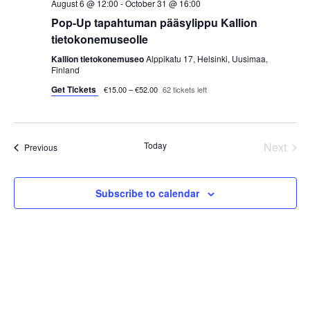
August 6 @ 12:00
-
October 31 @ 16:00
i
Pop-Up tapahtuman pääsylippu Kallion
tietokonemuseolle
o
Kallion tietokonemuseo
Alppikatu 17, Helsinki, Uusimaa,
n
Finland
Get Tickets
€15.00 – €52.00
62 tickets left
Today
Next
Events
Previous
Events
Subscribe to calendar