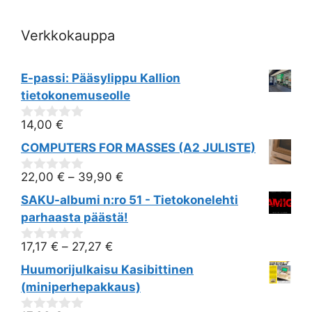
Verkkokauppa
E-passi: Pääsylippu Kallion
tietokonemuseolle
14,00
€
0
out
COMPUTERS FOR MASSES (A2 JULISTE)
of
5
22,00
€
–
39,90
€
0
out
SAKU-albumi n:ro 51 - Tietokonelehti
of
5
parhaasta päästä!
17,17
€
–
27,27
€
0
out
Huumorijulkaisu Kasibittinen
of
5
(miniperhepakkaus)