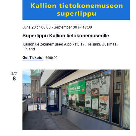
i
e
w
June 20 @ 08:00
-
September 30 @ 17:00
Superlippu Kallion tietokonemuseolle
s
Kallion tietokonemuseo
Alppikatu 17, Helsinki, Uusimaa,
Finland
N
Get Tickets
€999.00
a
SAT
v
8
i
g
a
t