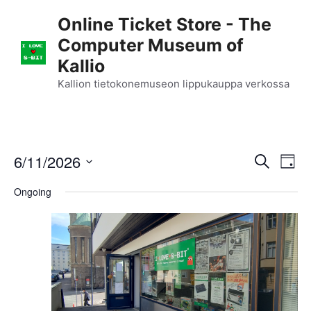
Skip
Online Ticket Store - The
to
Computer Museum of
content
Kallio
Kallion tietokonemuseon lippukauppa verkossa
E
6/11/2026
E
S
D
e
S
v
a
v
a
Ongoing
y
e
r
e
l
e
c
n
h
e
n
c
t
t
t
V
d
i
a