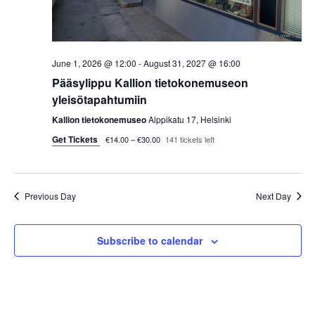
s
t
e
S
e
w
.
e
s
June 1, 2026 @ 12:00
-
August 31, 2027 @ 16:00
a
Pääsylippu Kallion tietokonemuseon
N
yleisötapahtumiin
a
r
Kallion tietokonemuseo
Alppikatu 17, Helsinki
v
Get Tickets
c
€14.00 – €30.00
141 tickets left
i
h
g
Previous Day
Next Day
a
a
t
n
Subscribe to calendar
i
d
o
V
n