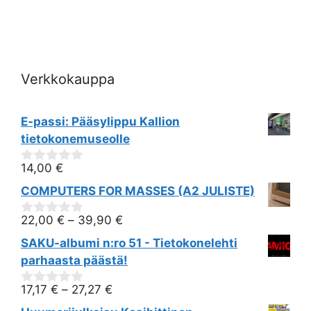
i
e
w
Verkkokauppa
s
N
E-passi: Pääsylippu Kallion
tietokonemuseolle
a
14,00
€
0
v
out
COMPUTERS FOR MASSES (A2 JULISTE)
of
i
5
22,00
€
–
39,90
€
0
g
out
SAKU-albumi n:ro 51 - Tietokonelehti
of
5
parhaasta päästä!
a
17,17
€
–
27,27
€
t
0
out