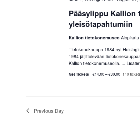
c
o
S
t
r
Pääsylippu Kallion
d
d
e
yleisötapahtumiin
a
.
a
t
S
Kallion tietokonemuseo
Alppikatu
e
e
r
.
a
Tietokonekauppa 1984 nyt Helsingi
r
1984 jäljittelevään tietokonekauppa
c
Kallion tietokonemuseolla. ...
Lisäti
c
h
h
Get Tickets
€14.00 – €30.00
140 tickets
f
a
o
r
n
E
d
Previous Day
v
e
V
n
t
i