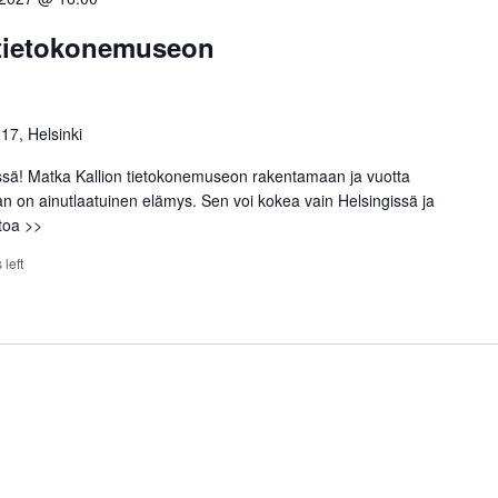
 tietokonemuseon
 17, Helsinki
ssä! Matka Kallion tietokonemuseon rakentamaan ja vuotta
an on ainutlaatuinen elämys. Sen voi kokea vain Helsingissä ja
etoa >>
 left