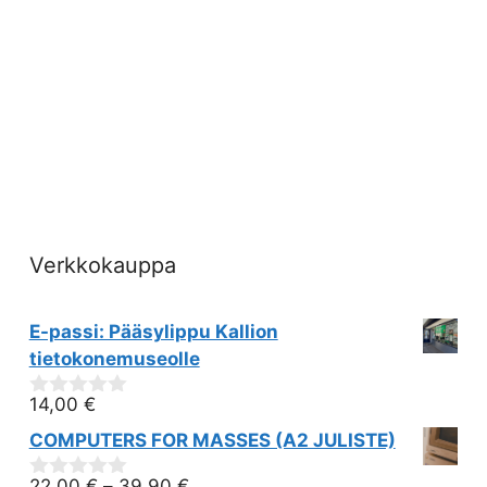
Verkkokauppa
E-passi: Pääsylippu Kallion
tietokonemuseolle
14,00
€
0
out
COMPUTERS FOR MASSES (A2 JULISTE)
of
5
22,00
€
–
39,90
€