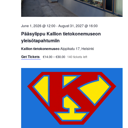
s
t
e
S
e
w
.
e
s
June 1, 2026 @ 12:00
-
August 31, 2027 @ 16:00
a
Pääsylippu Kallion tietokonemuseon
N
yleisötapahtumiin
a
r
Kallion tietokonemuseo
Alppikatu 17, Helsinki
v
Get Tickets
c
€14.00 – €30.00
140 tickets left
i
h
g
a
a
t
n
i
d
o
V
n