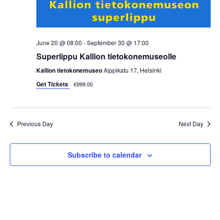
i
e
w
June 20 @ 08:00
-
September 30 @ 17:00
Superlippu Kallion tietokonemuseolle
s
Kallion tietokonemuseo
Alppikatu 17, Helsinki
N
Get Tickets
€999.00
a
Previous Day
Next Day
v
i
Subscribe to calendar
g
a
t