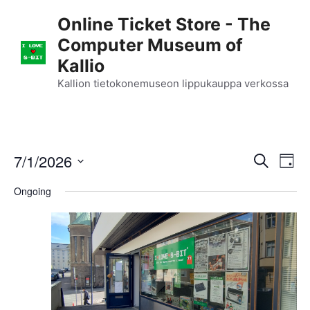
Skip
Online Ticket Store - The
to
Computer Museum of
content
Kallio
Kallion tietokonemuseon lippukauppa verkossa
E
7/1/2026
E
S
D
e
S
v
a
v
a
Ongoing
y
e
r
e
l
e
c
n
h
e
n
c
t
t
t
V
d
i
a