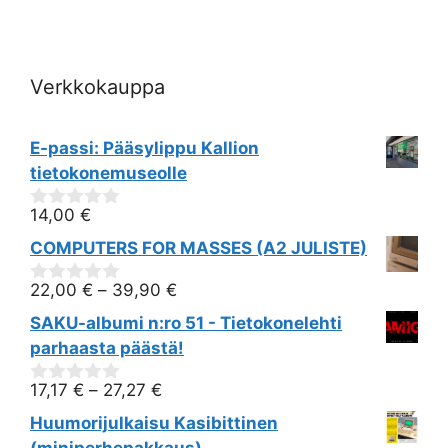
i
o
Verkkokauppa
n
E-passi: Pääsylippu Kallion
tietokonemuseolle
14,00
€
0
out
COMPUTERS FOR MASSES (A2 JULISTE)
of
5
22,00
€
–
39,90
€
0
out
SAKU-albumi n:ro 51 - Tietokonelehti
of
5
parhaasta päästä!
17,17
€
–
27,27
€
0
out
Huumorijulkaisu Kasibittinen
of
5