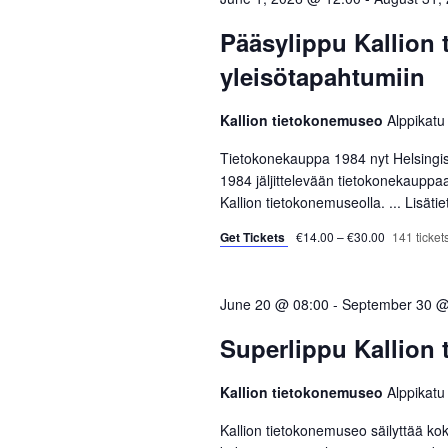
c
o
S
t
r
Pääsylippu Kallion
d
d
e
yleisötapahtumiin
a
.
a
t
S
Kallion tietokonemuseo
Alppikatu
e
e
r
.
a
Tietokonekauppa 1984 nyt Helsingi
r
1984 jäljittelevään tietokonekauppa
c
Kallion tietokonemuseolla. ...
Lisäti
c
h
h
Get Tickets
€14.00 – €30.00
141 tickets
f
a
o
r
June 20 @ 08:00
-
September 30 @
n
E
Superlippu Kallion
d
v
e
Kallion tietokonemuseo
Alppikatu
V
n
t
Kallion tietokonemuseo säilyttää kok
i