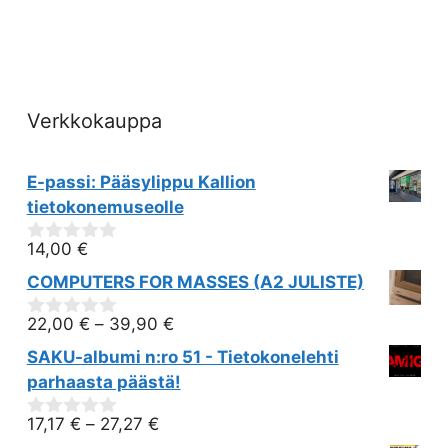
Verkkokauppa
E-passi: Pääsylippu Kallion
tietokonemuseolle
14,00
€
0
out
COMPUTERS FOR MASSES (A2 JULISTE)
of
5
22,00
€
–
39,90
€
0
out
SAKU-albumi n:ro 51 - Tietokonelehti
of
5
parhaasta päästä!
17,17
€
–
27,27
€
0
out