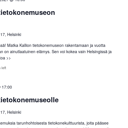
 tietokonemuseon
 17, Helsinki
ssä! Matka Kallion tietokonemuseon rakentamaan ja vuotta
an on ainutlaatuinen elämys. Sen voi kokea vain Helsingissä ja
etoa >>
 left
 17:00
 tietokonemuseolle
 17, Helsinki
emuksia tarunhohtoisesta tietokonekulttuurista, joita pääsee