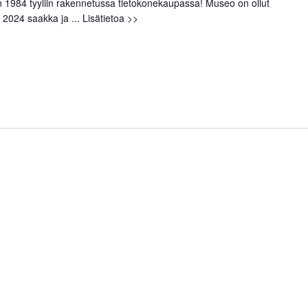
1984 tyyliin rakennetussa tietokonekaupassa! Museo on ollut
 2024 saakka ja ...
Lisätietoa >>