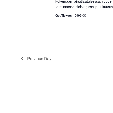
kokemaan ainutlaatuisessa, vuoden 
s
toiminnassa Helsingissä joulukuusta
e
b
y
Get Tickets
€999.00
w
K
e
s
y
w
N
o
a
r
Previous Day
d
v
.
i
g
a
t