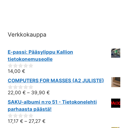
Verkkokauppa
E-passi: Pääsylippu Kallion
tietokonemuseolle
14,00
€
0
out
COMPUTERS FOR MASSES (A2 JULISTE)
of
5
22,00
€
–
39,90
€
0
out
SAKU-albumi n:ro 51 - Tietokonelehti
of
5
parhaasta päästä!
17,17
€
–
27,27
€
0
out