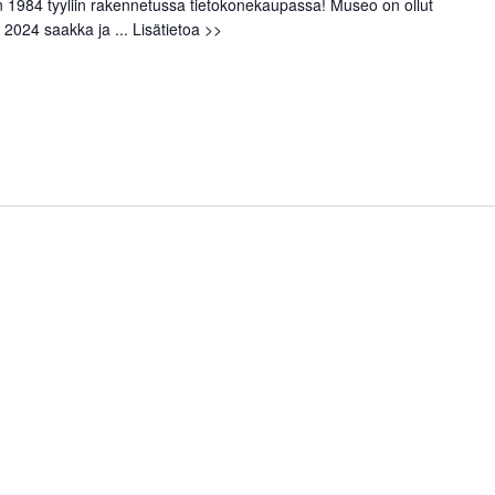
1984 tyyliin rakennetussa tietokonekaupassa! Museo on ollut
 2024 saakka ja ...
Lisätietoa >>