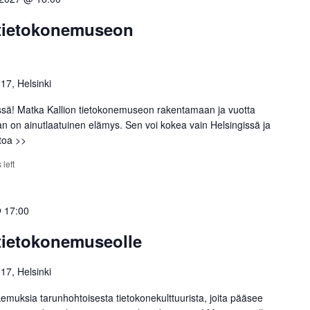
 tietokonemuseon
 17, Helsinki
ssä! Matka Kallion tietokonemuseon rakentamaan ja vuotta
an on ainutlaatuinen elämys. Sen voi kokea vain Helsingissä ja
etoa >>
 left
 17:00
 tietokonemuseolle
 17, Helsinki
emuksia tarunhohtoisesta tietokonekulttuurista, joita pääsee