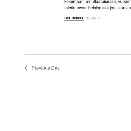
kokemaan ainutlaatuisessa, vuoden 
s
toiminnassa Helsingissä joulukuusta
e
b
y
Get Tickets
€999.00
w
K
e
s
y
w
N
o
a
r
Previous Day
d
v
.
i
g
a
t