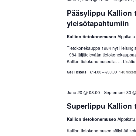
c
o
S
t
r
Pääsylippu Kallion
d
d
e
yleisötapahtumiin
a
.
a
t
S
Kallion tietokonemuseo
Alppikatu
e
e
r
.
a
Tietokonekauppa 1984 nyt Helsingi
r
1984 jäljittelevään tietokonekauppa
c
Kallion tietokonemuseolla. ...
Lisäti
c
h
h
Get Tickets
€14.00 – €30.00
140 tickets
f
a
o
r
June 20 @ 08:00
-
September 30 @
n
E
Superlippu Kallion
d
v
e
Kallion tietokonemuseo
Alppikatu
V
n
t
Kallion tietokonemuseo säilyttää kok
i