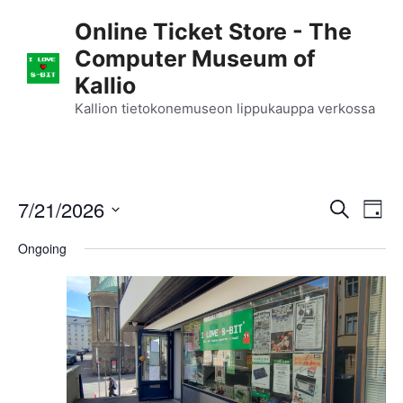
Skip
Online Ticket Store - The
to
Computer Museum of
content
Kallio
Kallion tietokonemuseon lippukauppa verkossa
E
7/21/2026
E
S
D
e
S
v
a
v
a
Ongoing
y
e
r
e
l
e
c
n
h
e
n
c
t
t
t
V
d
i
a