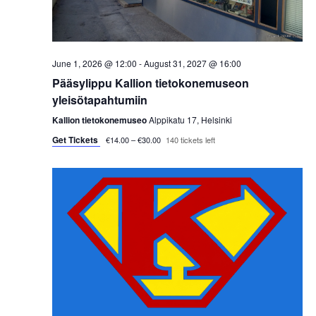
s
t
e
S
e
w
.
e
s
June 1, 2026 @ 12:00
-
August 31, 2027 @ 16:00
a
Pääsylippu Kallion tietokonemuseon
N
yleisötapahtumiin
a
r
Kallion tietokonemuseo
Alppikatu 17, Helsinki
v
Get Tickets
c
€14.00 – €30.00
140 tickets left
i
h
g
a
a
t
n
i
d
o
V
n