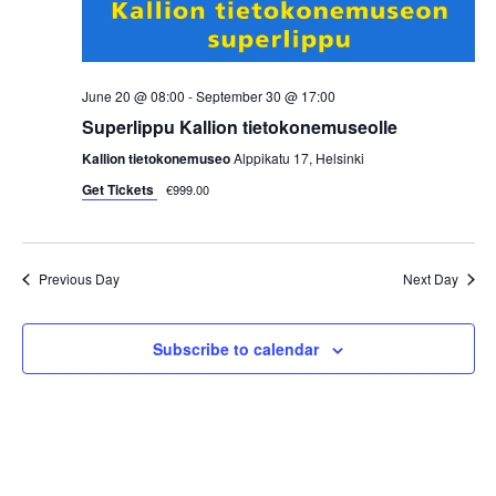
i
e
w
June 20 @ 08:00
-
September 30 @ 17:00
Superlippu Kallion tietokonemuseolle
s
Kallion tietokonemuseo
Alppikatu 17, Helsinki
N
Get Tickets
€999.00
a
Previous Day
Next Day
v
i
Subscribe to calendar
g
a
t