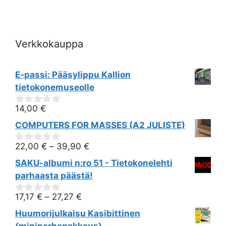
i
o
Verkkokauppa
n
E-passi: Pääsylippu Kallion
tietokonemuseolle
14,00
€
0
out
COMPUTERS FOR MASSES (A2 JULISTE)
of
5
22,00
€
–
39,90
€
0
out
SAKU-albumi n:ro 51 - Tietokonelehti
of
5
parhaasta päästä!
17,17
€
–
27,27
€
0
out
Huumorijulkaisu Kasibittinen
of
5