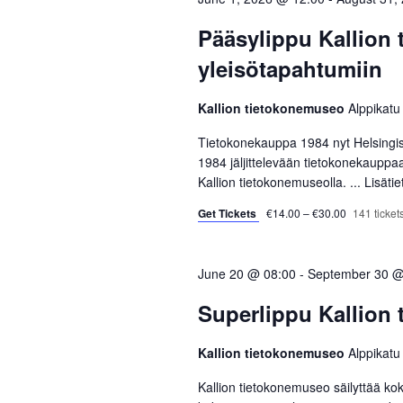
c
o
S
t
r
Pääsylippu Kallion
d
d
e
yleisötapahtumiin
a
.
a
t
S
Kallion tietokonemuseo
Alppikatu
e
e
r
.
a
Tietokonekauppa 1984 nyt Helsingi
r
1984 jäljittelevään tietokonekauppa
c
Kallion tietokonemuseolla. ...
Lisäti
c
h
h
Get Tickets
€14.00 – €30.00
141 tickets
f
a
o
r
June 20 @ 08:00
-
September 30 @
n
E
Superlippu Kallion
d
v
e
Kallion tietokonemuseo
Alppikatu
V
n
t
Kallion tietokonemuseo säilyttää kok
i