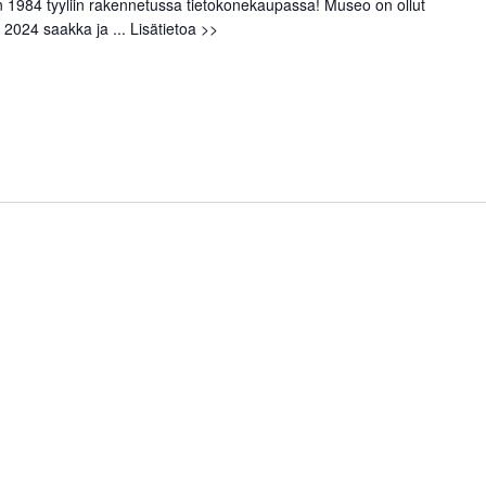
1984 tyyliin rakennetussa tietokonekaupassa! Museo on ollut
 2024 saakka ja ...
Lisätietoa >>