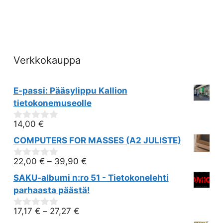
Verkkokauppa
E-passi: Pääsylippu Kallion
tietokonemuseolle
14,00
€
0
out
COMPUTERS FOR MASSES (A2 JULISTE)
of
5
22,00
€
–
39,90
€
0
out
SAKU-albumi n:ro 51 - Tietokonelehti
of
5
parhaasta päästä!
17,17
€
–
27,27
€
0
out