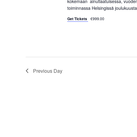
kokemaan ainutlaatuisessa, vuoden 
s
toiminnassa Helsingissä joulukuusta
e
b
y
Get Tickets
€999.00
w
K
e
s
y
w
N
o
a
r
Previous Day
d
v
.
i
g
a
t