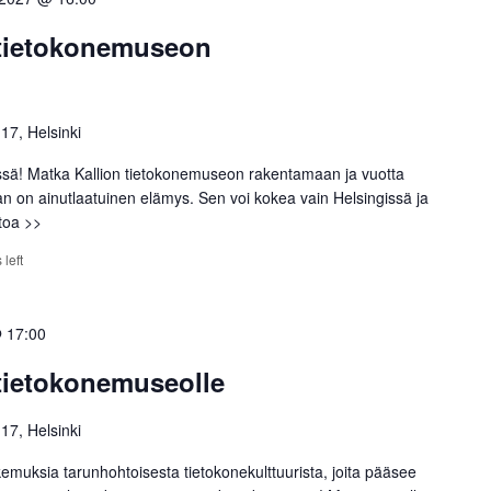
 tietokonemuseon
 17, Helsinki
ssä! Matka Kallion tietokonemuseon rakentamaan ja vuotta
an on ainutlaatuinen elämys. Sen voi kokea vain Helsingissä ja
etoa >>
 left
 17:00
 tietokonemuseolle
 17, Helsinki
emuksia tarunhohtoisesta tietokonekulttuurista, joita pääsee