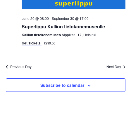
i
e
June 20 @ 08:00
-
September 30 @ 17:00
w
Superlippu Kallion tietokonemuseolle
Kallion tietokonemuseo
Alppikatu 17, Helsinki
s
Get Tickets
€999.00
N
a
Previous Day
Next Day
v
Subscribe to calendar
i
g
a
t