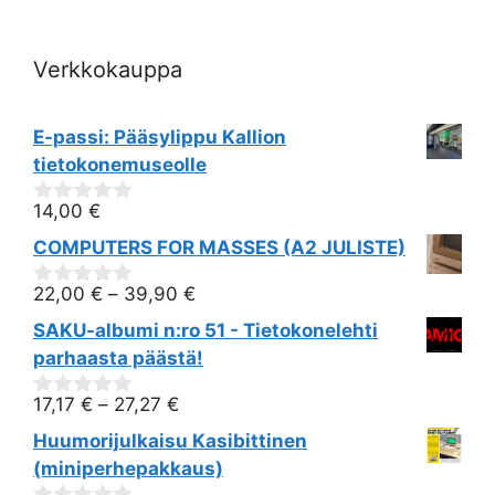
i
o
Verkkokauppa
n
E-passi: Pääsylippu Kallion
tietokonemuseolle
14,00
€
0
out
COMPUTERS FOR MASSES (A2 JULISTE)
of
5
22,00
€
–
39,90
€
0
out
SAKU-albumi n:ro 51 - Tietokonelehti
of
5
parhaasta päästä!
17,17
€
–
27,27
€
0
out
Huumorijulkaisu Kasibittinen
of
5
(miniperhepakkaus)