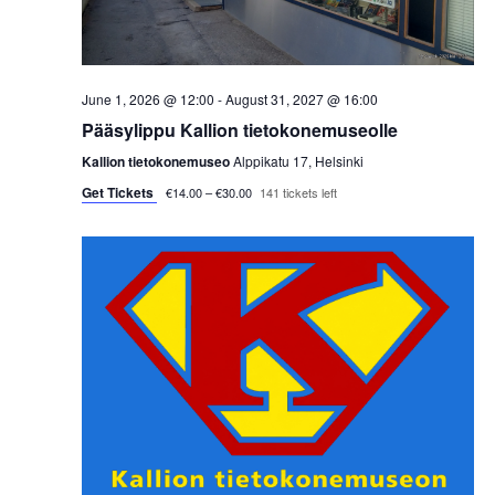
s
t
e
S
e
w
.
e
s
June 1, 2026 @ 12:00
-
August 31, 2027 @ 16:00
a
Pääsylippu Kallion tietokonemuseolle
N
Kallion tietokonemuseo
Alppikatu 17, Helsinki
a
r
Get Tickets
€14.00 – €30.00
141 tickets left
v
c
i
h
g
a
a
t
n
i
d
o
V
n