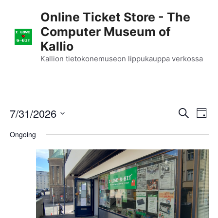
Skip
Online Ticket Store - The
to
Computer Museum of
content
Kallio
Kallion tietokonemuseon lippukauppa verkossa
E
7/31/2026
E
S
D
e
S
v
a
v
a
Ongoing
y
e
r
e
l
e
c
n
h
e
n
c
t
t
t
V
d
i
a