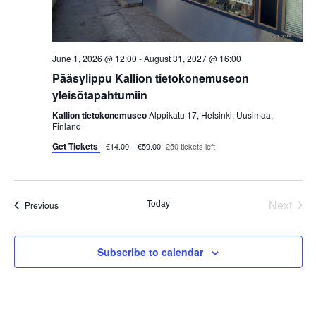
s
t
e
S
e
w
.
e
June 1, 2026 @ 12:00
-
August 31, 2027 @ 16:00
s
Pääsylippu Kallion tietokonemuseon
a
N
yleisötapahtumiin
a
r
Kallion tietokonemuseo
Alppikatu 17, Helsinki, Uusimaa,
Finland
v
c
Get Tickets
€14.00 – €59.00
250 tickets left
i
h
g
a
a
Today
Next
Events
Previous
Events
t
n
i
Subscribe to calendar
d
o
V
n