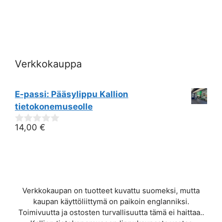
i
e
w
Verkkokauppa
s
N
E-passi: Pääsylippu Kallion
a
tietokonemuseolle
v
14,00
€
0
out
i
of
5
g
a
Verkkokaupan on tuotteet kuvattu suomeksi, mutta
kaupan käyttöliittymä on paikoin englanniksi.
t
Toimivuutta ja ostosten turvallisuutta tämä ei haittaa..