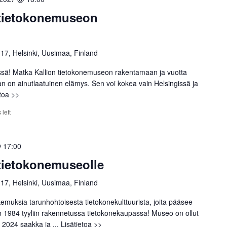
 tietokonemuseon
 17, Helsinki, Uusimaa, Finland
ssä! Matka Kallion tietokonemuseon rakentamaan ja vuotta
an on ainutlaatuinen elämys. Sen voi kokea vain Helsingissä ja
etoa >>
 left
 17:00
 tietokonemuseolle
 17, Helsinki, Uusimaa, Finland
emuksia tarunhohtoisesta tietokonekulttuurista, joita pääsee
1984 tyyliin rakennetussa tietokonekaupassa! Museo on ollut
 2024 saakka ja ...
Lisätietoa >>