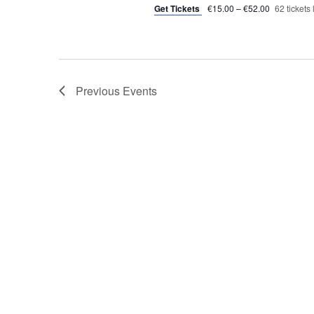
i
Get Tickets
€15.00 – €52.00
62 tickets l
o
n
Previous
Events