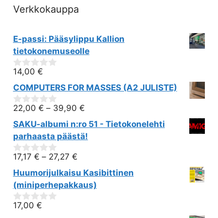
Verkkokauppa
E-passi: Pääsylippu Kallion
tietokonemuseolle
14,00
€
0
out
COMPUTERS FOR MASSES (A2 JULISTE)
of
5
22,00
€
–
39,90
€
0
out
SAKU-albumi n:ro 51 - Tietokonelehti
of
5
parhaasta päästä!
17,17
€
–
27,27
€
0
out
Huumorijulkaisu Kasibittinen
of
5
(miniperhepakkaus)
17,00
€
0
out