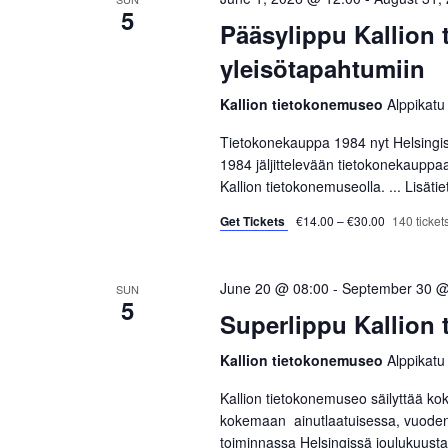
c
o
5
S
t
Pääsylippu Kallion
r
d
d
e
yleisötapahtumiin
a
.
a
t
S
Kallion tietokonemuseo
Alppikatu
e
e
Tietokonekauppa 1984 nyt Helsingi
r
.
a
1984 jäljittelevään tietokonekauppa
r
c
Kallion tietokonemuseolla. ...
Lisäti
c
Get Tickets
€14.00 – €30.00
140 tickets
h
h
f
a
o
June 20 @ 08:00
-
September 30 @
SUN
5
r
n
Superlippu Kallion
E
d
v
Kallion tietokonemuseo
Alppikatu
e
V
Kallion tietokonemuseo säilyttää kok
n
kokemaan ainutlaatuisessa, vuoden 
t
i
toiminnassa Helsingissä joulukuusta