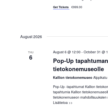
s
Get Tickets
€999.00
e
b
y
w
K
e
s
y
August 2026
w
N
o
a
r
August 6 @ 12:00
-
October 31 @ 1
THU
6
d
v
Pop-Up tapahtuman 
.
tietokonemuseolle
i
Kallion tietokonemuseo
Alppikatu
g
Pop-Up -tapahtumat Kallion tietokon
a
tapahtumia Kallion tietokonemuseolla
tietokonemuseon mahdollisuuksien m
t
Lisätietoa >>