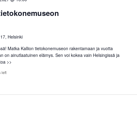
 tietokonemuseon
 17, Helsinki
ssä! Matka Kallion tietokonemuseon rakentamaan ja vuotta
an on ainutlaatuinen elämys. Sen voi kokea vain Helsingissä ja
etoa >>
 left