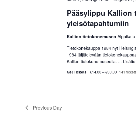
c
o
S
t
r
Pääsylippu Kallion
d
d
e
yleisötapahtumiin
a
.
a
t
S
Kallion tietokonemuseo
Alppikatu
e
e
r
.
a
Tietokonekauppa 1984 nyt Helsingi
r
1984 jäljittelevään tietokonekauppa
c
Kallion tietokonemuseolla. ...
Lisäti
c
h
h
Get Tickets
€14.00 – €30.00
141 tickets
f
a
o
r
n
E
d
Previous Day
v
e
V
n
t
i