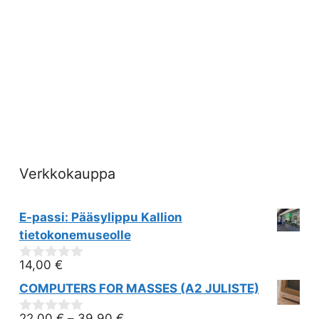
Verkkokauppa
E-passi: Pääsylippu Kallion
tietokonemuseolle
14,00
€
0
out
COMPUTERS FOR MASSES (A2 JULISTE)
of
5
22,00
€
–
39,90
€