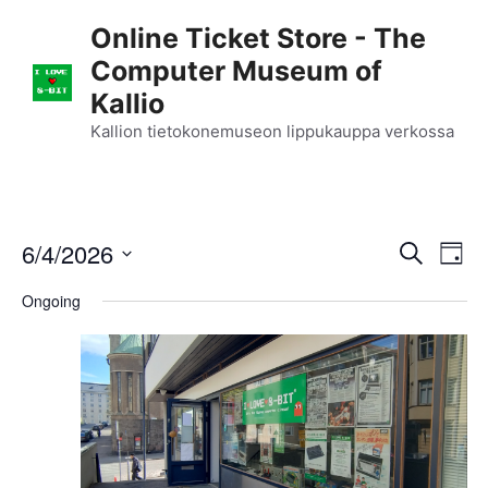
Skip
Online Ticket Store - The
to
Computer Museum of
content
Kallio
Kallion tietokonemuseon lippukauppa verkossa
E
6/4/2026
E
S
D
e
S
v
a
v
a
Ongoing
y
e
r
e
l
e
c
n
h
e
n
c
t
t
t
V
d
i
a