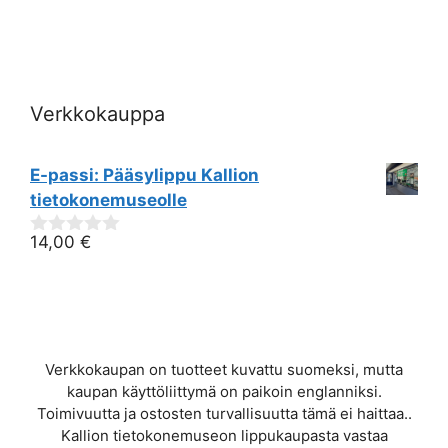
i
e
w
Verkkokauppa
s
N
E-passi: Pääsylippu Kallion
tietokonemuseolle
a
14,00
€
0
v
out
of
i
5
g
Verkkokaupan on tuotteet kuvattu suomeksi, mutta
a
kaupan käyttöliittymä on paikoin englanniksi.
Toimivuutta ja ostosten turvallisuutta tämä ei haittaa..
t
Kallion tietokonemuseon lippukaupasta vastaa