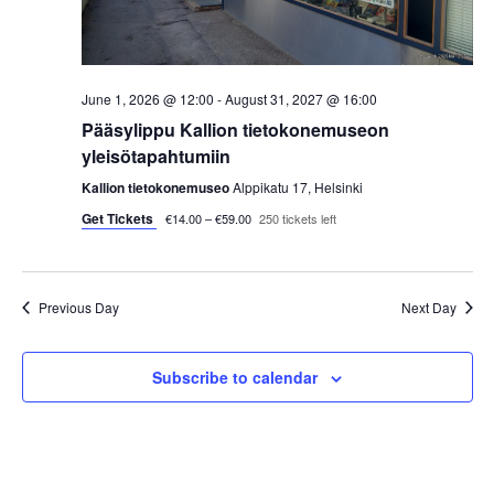
s
t
e
S
e
w
.
e
s
June 1, 2026 @ 12:00
-
August 31, 2027 @ 16:00
a
Pääsylippu Kallion tietokonemuseon
N
yleisötapahtumiin
a
r
Kallion tietokonemuseo
Alppikatu 17, Helsinki
v
Get Tickets
c
€14.00 – €59.00
250 tickets left
i
h
g
Previous Day
Next Day
a
a
t
n
Subscribe to calendar
i
d
o
V
n