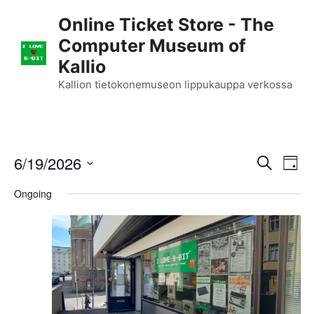
Skip
Online Ticket Store - The
to
Computer Museum of
content
Kallio
Kallion tietokonemuseon lippukauppa verkossa
E
6/19/2026
E
S
D
e
S
v
a
v
a
Ongoing
y
e
r
e
l
e
c
n
h
e
n
c
t
t
t
V
d
i
a