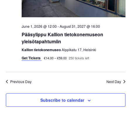
s
t
e
S
e
w
.
e
s
June 1, 2026 @ 12:00
-
August 31, 2027 @ 16:00
a
Pääsylippu Kallion tietokonemuseon
N
yleisötapahtumiin
a
r
Kallion tietokonemuseo
Alppikatu 17, Helsinki
v
Get Tickets
c
€14.00 – €59.00
250 tickets left
i
h
g
Previous Day
Next Day
a
a
t
n
Subscribe to calendar
i
d
o
V
n