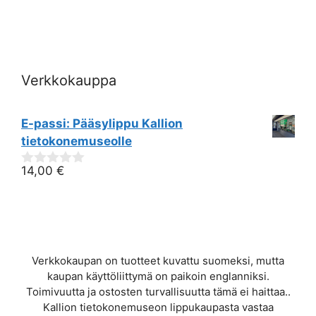
i
e
w
Verkkokauppa
s
N
E-passi: Pääsylippu Kallion
tietokonemuseolle
a
14,00
€
0
v
out
of
i
5
g
Verkkokaupan on tuotteet kuvattu suomeksi, mutta
a
kaupan käyttöliittymä on paikoin englanniksi.
Toimivuutta ja ostosten turvallisuutta tämä ei haittaa..
t
Kallion tietokonemuseon lippukaupasta vastaa