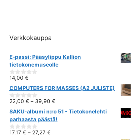
i
o
n
Verkkokauppa
E-passi: Pääsylippu Kallion
tietokonemuseolle
14,00
€
0
out
COMPUTERS FOR MASSES (A2 JULISTE)
of
5
22,00
€
–
39,90
€
0
out
SAKU-albumi n:ro 51 - Tietokonelehti
of
5
parhaasta päästä!
17,17
€
–
27,27
€
0
out