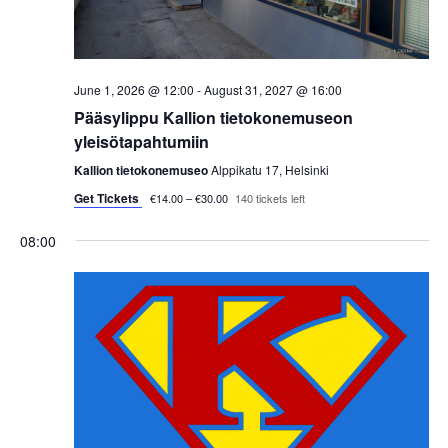
s
t
e
S
e
w
.
e
s
June 1, 2026 @ 12:00
-
August 31, 2027 @ 16:00
a
Pääsylippu Kallion tietokonemuseon
N
yleisötapahtumiin
a
r
Kallion tietokonemuseo
Alppikatu 17, Helsinki
v
Get Tickets
c
€14.00 – €30.00
140 tickets left
i
08:00
h
g
a
a
t
n
i
d
o
V
n