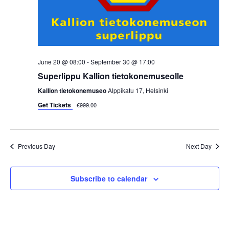
i
e
w
June 20 @ 08:00
-
September 30 @ 17:00
s
Superlippu Kallion tietokonemuseolle
N
Kallion tietokonemuseo
Alppikatu 17, Helsinki
Get Tickets
€999.00
a
v
Previous Day
Next Day
i
g
Subscribe to calendar
a
t