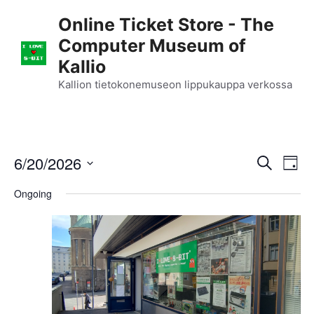
Skip
Online Ticket Store - The
to
Computer Museum of
content
Kallio
Kallion tietokonemuseon lippukauppa verkossa
E
6/20/2026
E
S
D
e
S
v
a
v
a
Ongoing
y
e
r
e
l
e
c
n
h
e
n
c
t
t
t
V
d
i
a