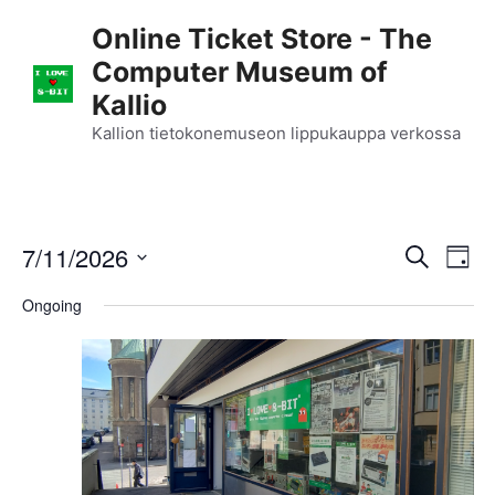
Skip
Online Ticket Store - The
to
Computer Museum of
content
Kallio
Kallion tietokonemuseon lippukauppa verkossa
E
7/11/2026
E
S
D
e
S
v
a
v
a
Ongoing
y
e
r
e
l
e
c
n
h
e
n
c
t
t
t
V
d
i
a