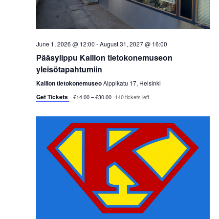
s
t
e
S
e
w
.
e
s
June 1, 2026 @ 12:00
-
August 31, 2027 @ 16:00
a
Pääsylippu Kallion tietokonemuseon
N
yleisötapahtumiin
a
r
Kallion tietokonemuseo
Alppikatu 17, Helsinki
v
Get Tickets
c
€14.00 – €30.00
140 tickets left
i
h
g
a
a
t
n
i
d
o
V
n