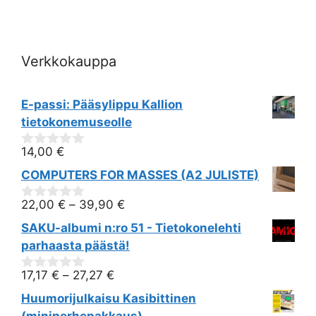
i
o
Verkkokauppa
n
E-passi: Pääsylippu Kallion
tietokonemuseolle
14,00
€
0
out
COMPUTERS FOR MASSES (A2 JULISTE)
of
5
22,00
€
–
39,90
€
0
out
SAKU-albumi n:ro 51 - Tietokonelehti
of
5
parhaasta päästä!
17,17
€
–
27,27
€
0
out
Huumorijulkaisu Kasibittinen
of
5