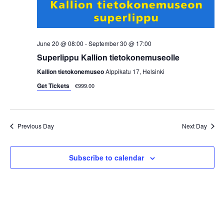
i
e
w
June 20 @ 08:00
-
September 30 @ 17:00
Superlippu Kallion tietokonemuseolle
s
Kallion tietokonemuseo
Alppikatu 17, Helsinki
N
Get Tickets
€999.00
a
Previous Day
Next Day
v
i
Subscribe to calendar
g
a
t