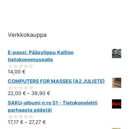
Verkkokauppa
E-passi: Pääsylippu Kallion
tietokonemuseolle
14,00
€
0
out
COMPUTERS FOR MASSES (A2 JULISTE)
of
5
22,00
€
–
39,90
€
0
out
SAKU-albumi n:ro 51 - Tietokonelehti
of
5
parhaasta päästä!
17,17
€
–
27,27
€
0
out