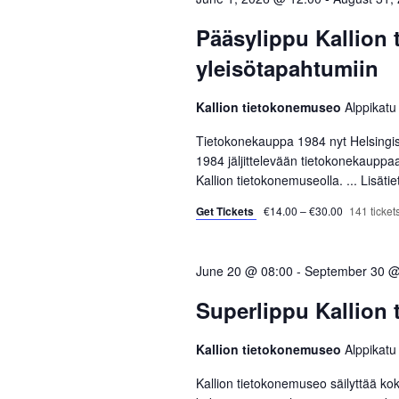
c
o
S
t
r
Pääsylippu Kallion
d
d
e
yleisötapahtumiin
a
.
a
t
S
Kallion tietokonemuseo
Alppikatu
e
e
r
.
a
Tietokonekauppa 1984 nyt Helsingi
r
1984 jäljittelevään tietokonekauppa
c
Kallion tietokonemuseolla. ...
Lisäti
c
h
h
Get Tickets
€14.00 – €30.00
141 tickets
f
a
o
r
June 20 @ 08:00
-
September 30 @
n
E
Superlippu Kallion
d
v
e
Kallion tietokonemuseo
Alppikatu
V
n
t
Kallion tietokonemuseo säilyttää kok
i