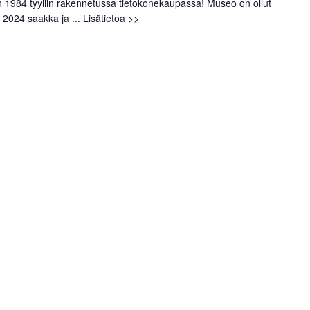
1984 tyyliin rakennetussa tietokonekaupassa! Museo on ollut
 2024 saakka ja ...
Lisätietoa >>