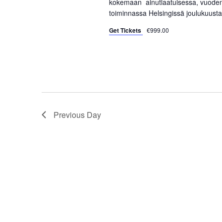
kokemaan ainutlaatuisessa, vuoden 
s
toiminnassa Helsingissä joulukuusta
e
b
y
Get Tickets
€999.00
w
K
e
s
y
w
N
o
a
r
Previous Day
d
v
.
i
g
a
t