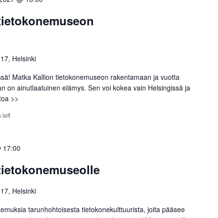
 tietokonemuseon
 17, Helsinki
ssä! Matka Kallion tietokonemuseon rakentamaan ja vuotta
an on ainutlaatuinen elämys. Sen voi kokea vain Helsingissä ja
etoa >>
 left
 17:00
 tietokonemuseolle
 17, Helsinki
emuksia tarunhohtoisesta tietokonekulttuurista, joita pääsee