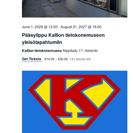
s
t
e
S
e
w
.
e
s
June 1, 2026 @ 12:00
-
August 31, 2027 @ 16:00
a
Pääsylippu Kallion tietokonemuseon
N
yleisötapahtumiin
a
r
Kallion tietokonemuseo
Alppikatu 17, Helsinki
v
Get Tickets
c
€14.00 – €30.00
141 tickets left
i
h
g
a
a
t
n
i
d
o
V
n