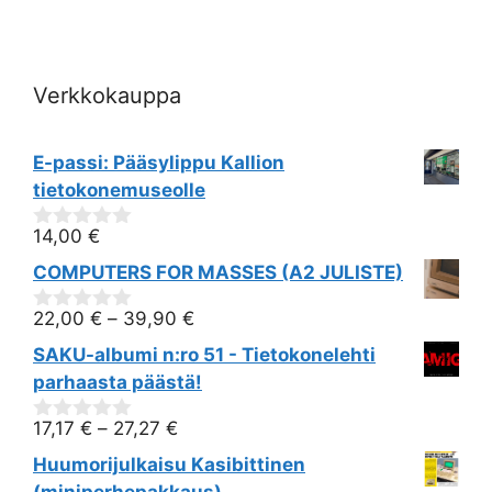
i
o
Verkkokauppa
n
E-passi: Pääsylippu Kallion
tietokonemuseolle
14,00
€
0
out
COMPUTERS FOR MASSES (A2 JULISTE)
of
5
22,00
€
–
39,90
€
0
out
SAKU-albumi n:ro 51 - Tietokonelehti
of
5
parhaasta päästä!
17,17
€
–
27,27
€
0
out
Huumorijulkaisu Kasibittinen
of
5