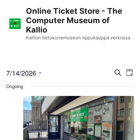
Skip
Online Ticket Store - The
to
Computer Museum of
content
Kallio
Kallion tietokonemuseon lippukauppa verkossa
E
7/14/2026
E
S
D
e
S
v
a
v
a
Ongoing
y
e
r
e
l
e
c
n
h
e
n
c
t
t
t
V
d
i
a