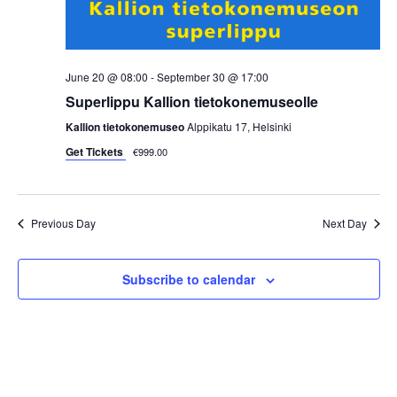
i
e
w
June 20 @ 08:00
-
September 30 @ 17:00
Superlippu Kallion tietokonemuseolle
s
Kallion tietokonemuseo
Alppikatu 17, Helsinki
N
Get Tickets
€999.00
a
Previous Day
Next Day
v
i
Subscribe to calendar
g
a
t