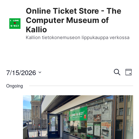
Skip
Online Ticket Store - The
to
Computer Museum of
content
Kallio
Kallion tietokonemuseon lippukauppa verkossa
E
7/15/2026
E
S
D
e
S
v
a
v
a
Ongoing
y
e
r
e
l
e
c
n
h
e
n
c
t
t
t
V
d
i
a