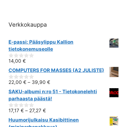
i
o
Verkkokauppa
n
E-passi: Pääsylippu Kallion
tietokonemuseolle
14,00
€
0
out
COMPUTERS FOR MASSES (A2 JULISTE)
of
5
22,00
€
–
39,90
€
0
out
SAKU-albumi n:ro 51 - Tietokonelehti
of
5
parhaasta päästä!
17,17
€
–
27,27
€
0
out
Huumorijulkaisu Kasibittinen
of
5