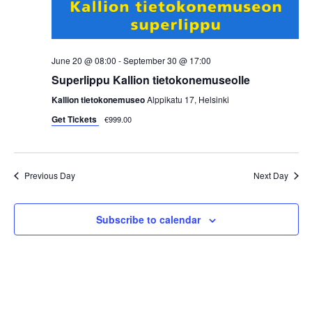
i
e
w
June 20 @ 08:00
-
September 30 @ 17:00
Superlippu Kallion tietokonemuseolle
s
Kallion tietokonemuseo
Alppikatu 17, Helsinki
N
Get Tickets
€999.00
a
Previous Day
Next Day
v
i
Subscribe to calendar
g
a
t