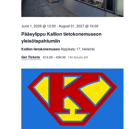
s
t
e
S
e
w
.
e
s
June 1, 2026 @ 12:00
-
August 31, 2027 @ 16:00
a
Pääsylippu Kallion tietokonemuseon
N
yleisötapahtumiin
a
r
Kallion tietokonemuseo
Alppikatu 17, Helsinki
v
Get Tickets
c
€14.00 – €30.00
140 tickets left
i
h
g
a
a
t
n
i
d
o
V
n