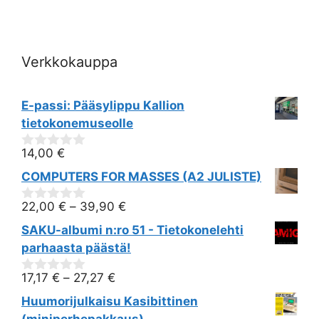
i
o
Verkkokauppa
n
E-passi: Pääsylippu Kallion
tietokonemuseolle
14,00
€
0
out
COMPUTERS FOR MASSES (A2 JULISTE)
of
5
22,00
€
–
39,90
€
0
out
SAKU-albumi n:ro 51 - Tietokonelehti
of
5
parhaasta päästä!
17,17
€
–
27,27
€
0
out
Huumorijulkaisu Kasibittinen
of
5