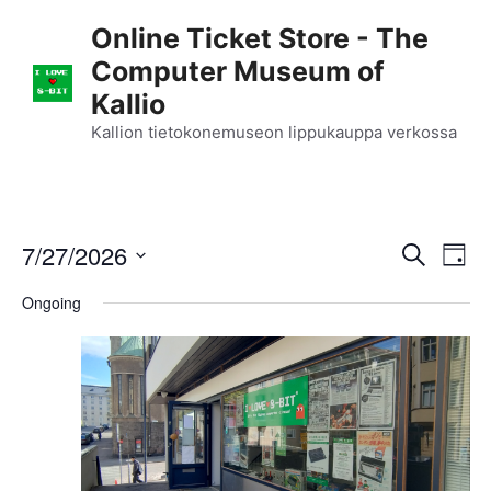
Skip
Online Ticket Store - The
to
Computer Museum of
content
Kallio
Kallion tietokonemuseon lippukauppa verkossa
E
7/27/2026
E
S
D
e
S
v
a
v
a
Ongoing
y
e
r
e
l
e
c
n
h
e
n
c
t
t
t
V
d
i
a