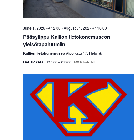
s
t
e
S
e
w
.
e
s
June 1, 2026 @ 12:00
-
August 31, 2027 @ 16:00
a
Pääsylippu Kallion tietokonemuseon
N
yleisötapahtumiin
a
r
Kallion tietokonemuseo
Alppikatu 17, Helsinki
v
Get Tickets
c
€14.00 – €30.00
140 tickets left
i
h
g
a
a
t
n
i
d
o
V
n