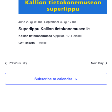
i
e
w
June 20 @ 08:00
-
September 30 @ 17:00
Superlippu Kallion tietokonemuseolle
s
Kallion tietokonemuseo
Alppikatu 17, Helsinki
N
Get Tickets
€999.00
a
Previous Day
Next Day
v
i
Subscribe to calendar
g
a
t