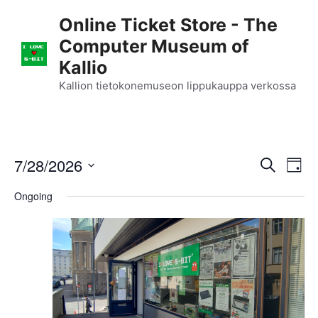
Skip
Online Ticket Store - The
to
Computer Museum of
content
Kallio
Kallion tietokonemuseon lippukauppa verkossa
E
7/28/2026
E
S
D
e
S
v
a
v
a
Ongoing
y
e
r
e
l
e
c
n
h
e
n
c
t
t
t
V
d
i
a