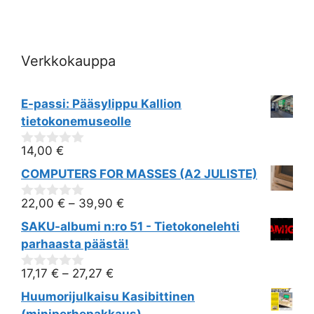
i
o
Verkkokauppa
n
E-passi: Pääsylippu Kallion
tietokonemuseolle
14,00
€
0
out
COMPUTERS FOR MASSES (A2 JULISTE)
of
5
22,00
€
–
39,90
€
0
out
SAKU-albumi n:ro 51 - Tietokonelehti
of
5
parhaasta päästä!
17,17
€
–
27,27
€
0
out
Huumorijulkaisu Kasibittinen
of
5