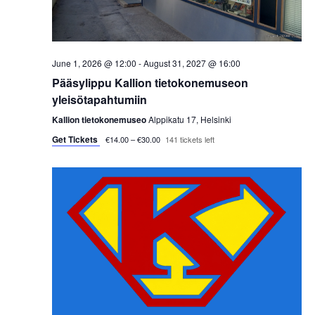
s
t
e
S
e
w
.
e
s
June 1, 2026 @ 12:00
-
August 31, 2027 @ 16:00
a
Pääsylippu Kallion tietokonemuseon
N
yleisötapahtumiin
a
r
Kallion tietokonemuseo
Alppikatu 17, Helsinki
v
Get Tickets
c
€14.00 – €30.00
141 tickets left
i
h
g
a
a
t
n
i
d
o
V
n