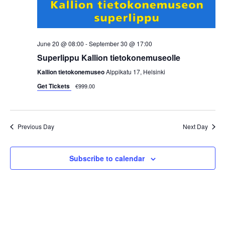
i
e
w
June 20 @ 08:00
-
September 30 @ 17:00
Superlippu Kallion tietokonemuseolle
s
Kallion tietokonemuseo
Alppikatu 17, Helsinki
N
Get Tickets
€999.00
a
Previous Day
Next Day
v
i
Subscribe to calendar
g
a
t